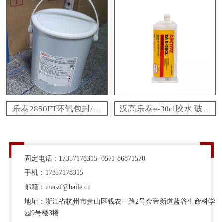
百乐粘胶正规经销
百乐粘胶原厂技术支持
乐泰2850FT环氧包封/灌
汉高乐泰e-30cl胶水 玻璃
封胶水
金属陶瓷乐泰e-30cl环氧
树脂胶 百乐粘胶原装现
货
固定电话：17357178315 0571-86871570
手机：17357178315
邮箱：maozf@baile.cn
地址：浙江省杭州市萧山区钱农一路2号金帝新道蓝谷生命科学
园9号楼3楼