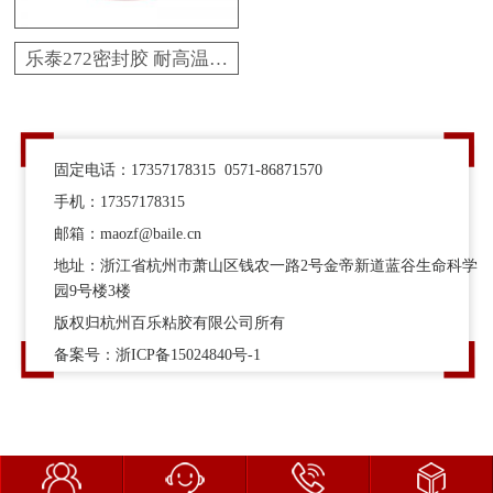
乐泰272密封胶 耐高温高
强度螺纹锁固胶粘剂 百
乐粘胶官方直供
固定电话：17357178315 0571-86871570
手机：17357178315
邮箱：maozf@baile.cn
地址：浙江省杭州市萧山区钱农一路2号金帝新道蓝谷生命科学
园9号楼3楼
版权归杭州百乐粘胶有限公司所有
备案号：
浙ICP备15024840号-1