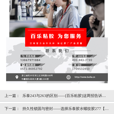
上一篇：
乐泰243与263的区别——[百乐粘胶]这两招告诉你
辨别
下一篇：
持久性锁固与密封——选择乐泰胶水螺纹胶277【百