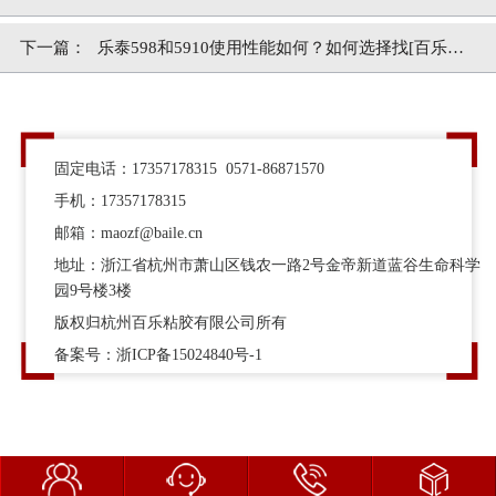
选型
下一篇：
乐泰598和5910使用性能如何？如何选择找[百乐粘
胶]
固定电话：17357178315 0571-86871570
手机：17357178315
邮箱：maozf@baile.cn
地址：浙江省杭州市萧山区钱农一路2号金帝新道蓝谷生命科学
园9号楼3楼
版权归杭州百乐粘胶有限公司所有
备案号：
浙ICP备15024840号-1