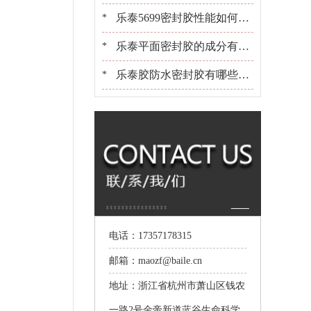
些？[百乐粘胶]胶水百晓生
乐泰5699密封胶性能如何？
*
可以用在金属上吗？[百乐粘
乐泰平面密封胶的成分有哪
*
胶]
些？适合用在什么产品上[百
乐泰胶防水密封胶有哪些？
*
乐粘胶]
选胶[百乐粘胶]是专业的
电话：17357178315
邮箱：maozf@baile.cn
地址：浙江省杭州市萧山区钱农
一路2号金帝新道蓝谷生命科学