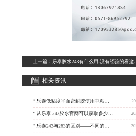
上一篇：
乐泰胶水243有什么用-没有经验的看这
[百乐粘胶]
相关资讯
乐泰低粘度平面密封胶使用中粘结
*
20
性如何？[百乐粘胶]带你掌握
从乐泰 243胶水官网可以获取多少信
*
20
息？来看看吧[百乐粘胶]
乐泰243与263的区别——不同的螺
*
20