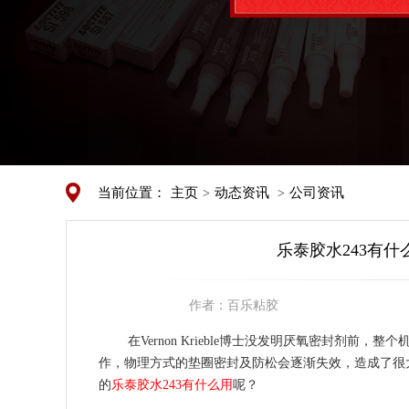
当前位置：
主页
动态资讯
公司资讯
>
>
乐泰胶水243有什
作者：
百乐粘胶
在Vernon Krieble博士没发明厌氧密封剂前
作，物理方式的垫圈密封及防松会逐渐失效，造成了很大
的
乐泰胶水243有什么用
呢？