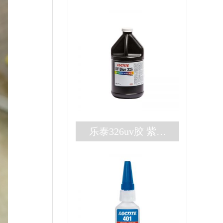
乐泰326uv胶 紫外
厌氧双固化loctite32
6胶水 高强度结构
胶