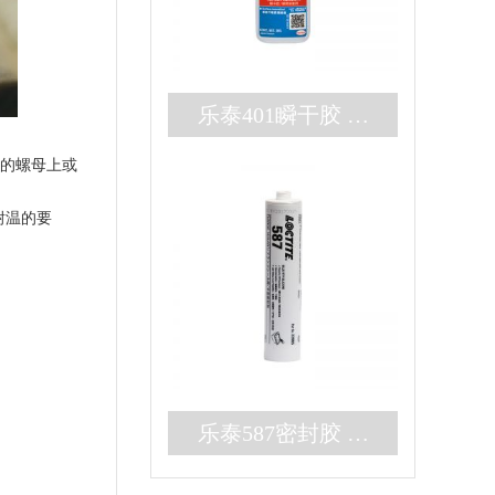
乐泰401瞬干胶 无
色耐高温3秒固化快
的螺母上或
干胶 百乐粘胶现货
耐温的要
秒发
乐泰587密封胶 高
强度大间隙RTV硅