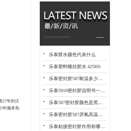
橡胶 百乐粘胶原装
现货
乐泰胶水颜色代表什么
*
乐泰塑料螺丝胶水 425HS
*
乐泰密封胶587耐温多少？1
*
0+年经验工程师告诉你[百乐
乐泰5910密封胶说明书一键
*
27年的汉
粘胶]
获取[百乐粘胶胶水百科]
乐泰587密封胶颜色是黑是
*
小时服务热
白？[百乐粘胶胶水百科]
乐泰密封胶587厌氧高温密
*
封胶平面粘接密封
乐泰粘接密封胶作用有哪
*