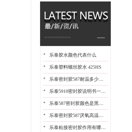
橡胶 百乐粘胶原装
现货
乐泰胶水颜色代表什么
*
乐泰塑料螺丝胶水 425HS
*
乐泰密封胶587耐温多少？1
*
0+年经验工程师告诉你[百乐
乐泰5910密封胶说明书一键
*
粘胶]
获取[百乐粘胶胶水百科]
乐泰587密封胶颜色是黑是
*
白？[百乐粘胶胶水百科]
乐泰密封胶587厌氧高温密
*
封胶平面粘接密封
乐泰粘接密封胶作用有哪
*