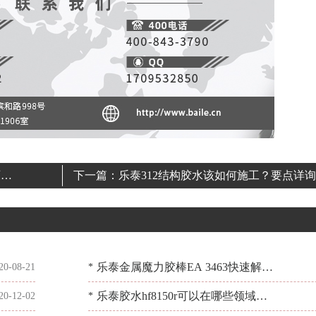
百乐
下一篇：
乐泰312结构胶水该如何施工？要点详询
[百乐粘胶]
乐泰金属魔力胶棒EA 3463快速解决
20-08-21
*
穿孔泄漏问题[百乐粘胶]
乐泰胶水hf8150r可以在哪些领域中
20-12-02
*