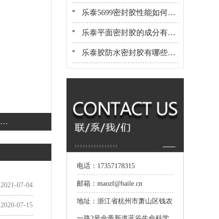
些？[百乐粘胶]胶水百晓生
乐泰5699密封胶性能如何？
*
可以用在金属上吗？[百乐粘
乐泰平面密封胶的成分有哪
*
胶]
些？适合用在什么产品上[百
乐泰胶防水密封胶有哪些？
*
乐粘胶]
选胶[百乐粘胶]是专业的
电话：17357178315
邮箱：maozf@baile.cn
2021-07-04
地址：浙江省杭州市萧山区钱农
2020-07-15
一路2号金帝新道蓝谷生命科学