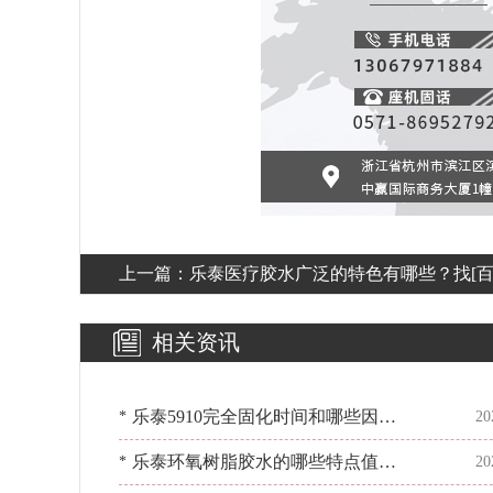
上一篇：
乐泰医疗胶水广泛的特色有哪些？找[
粘胶]了解情况
相关资讯
乐泰5910完全固化时间和哪些因素
*
20
有关？[百乐粘胶]有说法
乐泰环氧树脂胶水的哪些特点值得
*
20