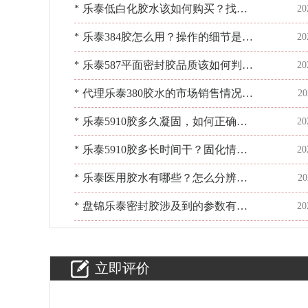
关注？胶水疑问看[百乐粘胶]
乐泰低白化胶水该如何购买？找正
*
20
统汉高经销商[百乐粘胶]
乐泰384胶怎么用？操作的细节是什
*
20
么？[百乐粘胶]
乐泰587平面密封胶品质该如何判
*
20
断？百乐粘胶]来帮您
代理乐泰380胶水的市场销售情况如
*
20
何？[百乐粘胶]28年经验
乐泰5910胶多久凝固，如何正确使
*
20
用[百乐粘胶]包教会
乐泰5910胶多长时间干？固化情况
*
20
如何？[百乐粘胶]帮你轻松搞定
乐泰医用胶水有哪些？怎么分辨？
*
20
[百乐粘胶]带你了解
盘锦乐泰密封胶涉及到的参数有哪
*
20
些？[百乐粘胶]来细说
立即评价