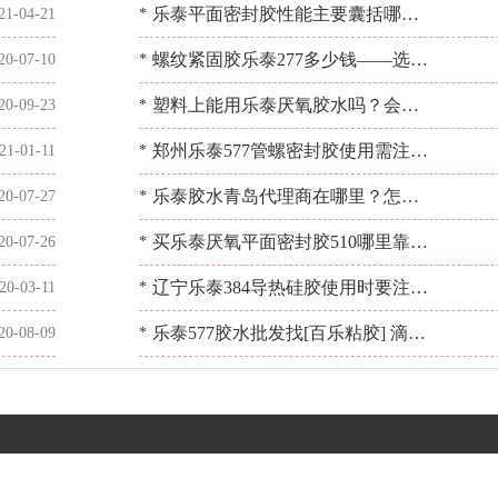
应用？[百乐粘胶]
乐泰平面密封胶性能主要囊括哪些
21-04-21
*
方面？找[百乐粘胶]一举多得
螺纹紧固胶乐泰277多少钱——选择
20-07-10
*
[百乐粘胶]购买安心可靠
塑料上能用乐泰厌氧胶水吗？会不
20-09-23
*
会腐蚀？[百乐粘胶]
郑州乐泰577管螺密封胶使用需注意
21-01-11
*
什么？看[百乐粘胶]怎么处理
乐泰胶水青岛代理商在哪里？怎么
20-07-27
*
才能找到他们？[百乐粘胶]
买乐泰厌氧平面密封胶510哪里靠
20-07-26
*
谱？[百乐粘胶]值得信赖
辽宁乐泰384导热硅胶使用时要注意
20-03-11
*
什么？[百乐粘胶]
乐泰577胶水批发找[百乐粘胶] 滴滴
20-08-09
*
纯正，个个牢固