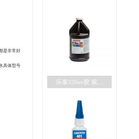
都是非常好
水具体型号
乐泰326uv胶 紫外
厌氧双固化loctite32
6胶水 高强度结构
胶