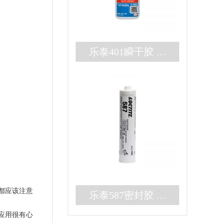
乐泰401瞬干胶 无
色耐高温3秒固化快
干胶 百乐粘胶现货
秒发
都应该注意
乐泰587密封胶 高
强度大间隙RTV硅
应用很有心